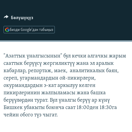
ОНЛАЙН ШЕРИНЕ
ЭЖЕ-СИҢДИЛЕР
АЗАТТЫК+
Бөлүшүңүз
ЫҢГАЙСЫЗ СУРООЛОР
Бизди Google'дан табыңыз
ЭЕ/АРнун бардык сайттары
"Азаттык үналгысынын" бул кечки алгачкы жарым
сааттык берүүсү жергиликтүү жана эл аралык
кабарлар, репортаж, маек, аналитикалык баян,
сереп, угармандардын ой-пикирлери,
окурмандардын э-кат аркылуу келген
пикирлеринин жалпыламасы жана башка
берүүлөрдөн турат. Бул үналгы берүү ар күнү
Бишкек убакыты боюнча саат 18:00ден 18:30га
чейин обого түз чыгат.