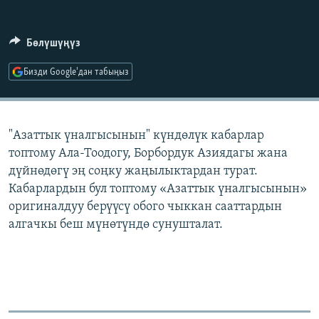
ОНЛАЙН ШЕРИНЕ
ЭЖЕ-СИҢДИЛЕР
АЗАТТЫК+
Бөлүшүңүз
ЫҢГАЙСЫЗ СУРООЛОР
Бизди Google'дан табыңыз
ЭЕ/АРнун бардык сайттары
"Азаттык үналгысынын" күндөлүк кабарлар
топтому Ала-Тоодогу, Борбордук Азиядагы жана
дүйнөдөгү эң соңку жаңылыктардан турат.
Кабарлардын бул топтому «Азаттык үналгысынын»
оригиналдуу берүүсү обого чыккан сааттардын
алгачкы беш мүнөтүндө сунушталат.