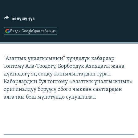
ОНЛАЙН ШЕРИНЕ
ЭЖЕ-СИҢДИЛЕР
АЗАТТЫК+
Бөлүшүңүз
ЫҢГАЙСЫЗ СУРООЛОР
Бизди Google'дан табыңыз
ЭЕ/АРнун бардык сайттары
"Азаттык үналгысынын" күндөлүк кабарлар
топтому Ала-Тоодогу, Борбордук Азиядагы жана
дүйнөдөгү эң соңку жаңылыктардан турат.
Кабарлардын бул топтому «Азаттык үналгысынын»
оригиналдуу берүүсү обого чыккан сааттардын
алгачкы беш мүнөтүндө сунушталат.