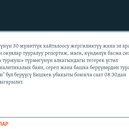
үүнүн 30 мүнөттүк кайталоосу жергиликтүү жана эл а
н окуялар тууралуу репортаж, маек, күндөлүк басма сө
 турмуш» түрмөгүнүн алкагындагы тегерек үстөл
аналитикалык баян, сереп жана башка берүүлөрдөн тур
" бул берүүсү Бишкек убакыты боюнча саат 08:30дан
чыгарылат.
ЛАР