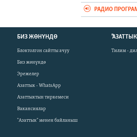
РАДИО ПРОГРА
БИЗ ЖӨНҮНДӨ
"АЗАТТЫ
Блоктолгон сайтты ачуу
Тилим - ди
Биз жөнүндө
Русский
Эрежелер
Азаттык - WhatsApp
ОНЛАЙН ШЕРИНЕ
Азаттыктын тиркемеси
Вакансиялар
"Азаттык" менен байланыш
ЭЕ/АРнун бардык сайттары