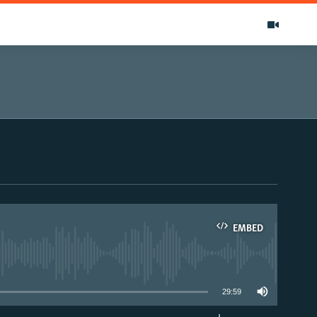
EMBED
able
29:59