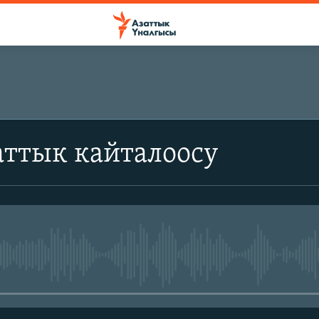
аттык кайталоосу
No media source currently avail