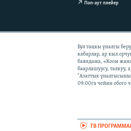
ЭЖЕ-СИҢДИЛЕР
Поп-аут плейер
АЗАТТЫК+
ЫҢГАЙСЫЗ СУРООЛОР
Бул таңкы үналгы бер
кабарлар, ар кыл орчу
баяндама, «Коом жана
баарлашуусу, талкуу, 
"Азаттык үналгысынын
09:00га чейин обого 
ТВ ПРОГРАММА