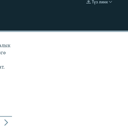
Түз линк
EMBED
ралык
згө
ат.