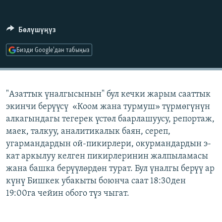
ОНЛАЙН ШЕРИНЕ
ЭЖЕ-СИҢДИЛЕР
АЗАТТЫК+
Бөлүшүңүз
ЫҢГАЙСЫЗ СУРООЛОР
Бизди Google'дан табыңыз
ЭЕ/АРнун бардык сайттары
"Азаттык үналгысынын" бул кечки жарым сааттык
экинчи берүүсү «Коом жана турмуш» түрмөгүнүн
алкагындагы тегерек үстөл баарлашуусу, репортаж,
маек, талкуу, аналитикалык баян, сереп,
угармандардын ой-пикирлери, окурмандардын э-
кат аркылуу келген пикирлеринин жалпыламасы
жана башка берүүлөрдөн турат. Бул үналгы берүү ар
күнү Бишкек убакыты боюнча саат 18:30ден
19:00га чейин обого түз чыгат.