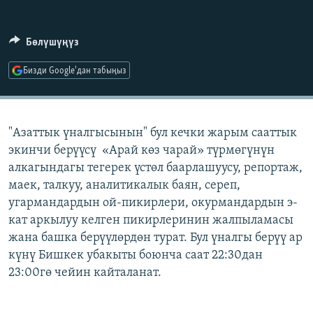
ОНЛАЙН ШЕРИНЕ
ЭЖЕ-СИҢДИЛЕР
АЗАТТЫК+
Бөлүшүңүз
ЫҢГАЙСЫЗ СУРООЛОР
Бизди Google'дан табыңыз
ЭЕ/АРнун бардык сайттары
"Азаттык үналгысынын" бул кечки жарым сааттык
экинчи берүүсү «Арай көз чарай» түрмөгүнүн
алкагындагы тегерек үстөл баарлашуусу, репортаж,
маек, талкуу, аналитикалык баян, сереп,
угармандардын ой-пикирлери, окурмандардын э-
кат аркылуу келген пикирлеринин жалпыламасы
жана башка берүүлөрдөн турат. Бул үналгы берүү ар
күнү Бишкек убакыты боюнча саат 22:30дан
23:00гө чейин кайталанат.