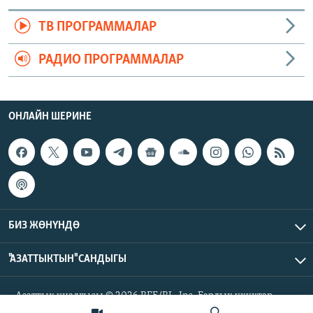
ТВ ПРОГРАММАЛАР
РАДИО ПРОГРАММАЛАР
ОНЛАЙН ШЕРИНЕ
БИЗ ЖӨНҮНДӨ
"АЗАТТЫКТЫН" САНДЫГЫ
Азаттык үналгысы © 2026 RFE/RL, Inc. Бардык укуктар
корголгон.