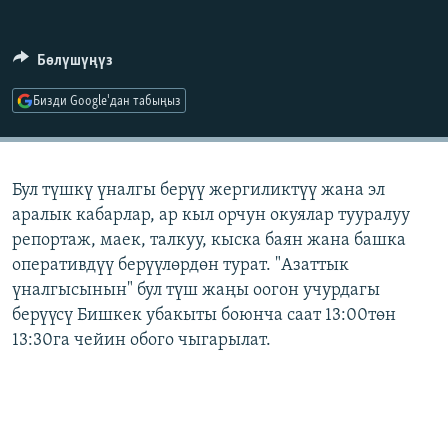
ОНЛАЙН ШЕРИНЕ
ЭЖЕ-СИҢДИЛЕР
АЗАТТЫК+
Бөлүшүңүз
ЫҢГАЙСЫЗ СУРООЛОР
Бизди Google'дан табыңыз
ЭЕ/АРнун бардык сайттары
Бул түшкү үналгы берүү жергиликтүү жана эл
аралык кабарлар, ар кыл орчун окуялар тууралуу
репортаж, маек, талкуу, кыска баян жана башка
оперативдүү берүүлөрдөн турат. "Азаттык
үналгысынын" бул түш жаңы оогон учурдагы
берүүсү Бишкек убакыты боюнча саат 13:00төн
13:30га чейин обого чыгарылат.