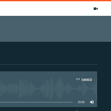
EMBED
able
29:59