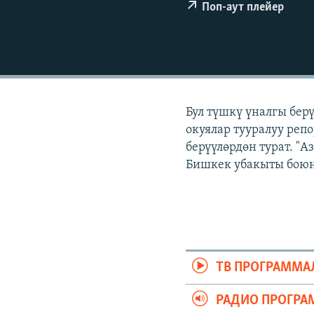
ЭЖЕ-СИҢДИЛЕР
Поп-аут плейер
АЗАТТЫК+
ЫҢГАЙСЫЗ СУРООЛОР
Бул түшкү үналгы бер
окуялар тууралуу реп
берүүлөрдөн турат. "
Бишкек убакыты боюнч
ТВ ПРОГРАММА
РАДИО ПРОГРА