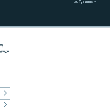
Түз линк
EMBED
н
үү
рүүсү