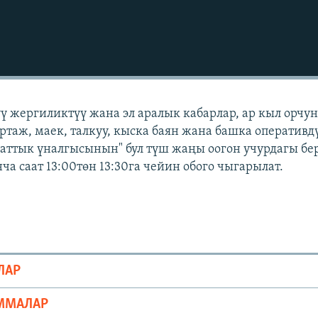
үү жергиликтүү жана эл аралык кабарлар, ар кыл орчу
ортаж, маек, талкуу, кыска баян жана башка оперативд
Азаттык үналгысынын" бул түш жаңы оогон учурдагы бе
а саат 13:00төн 13:30га чейин обого чыгарылат.
ЛАР
ММАЛАР