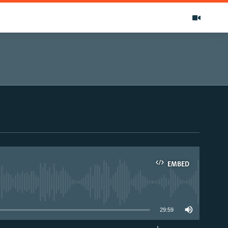
EMBED
able
29:59