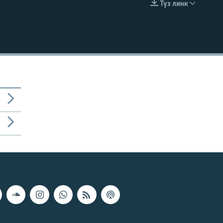
Түз линк
EMBED