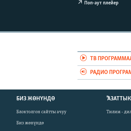
ЭЖЕ-СИҢДИЛЕР
Поп-аут плейер
АЗАТТЫК+
ЫҢГАЙСЫЗ СУРООЛОР
ТВ ПРОГРАММА
РАДИО ПРОГРА
БИЗ ЖӨНҮНДӨ
"АЗАТТЫ
Блоктолгон сайтты ачуу
Тилим - ди
Биз жөнүндө