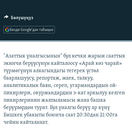
ОНЛАЙН ШЕРИНЕ
ЭЖЕ-СИҢДИЛЕР
АЗАТТЫК+
Бөлүшүңүз
ЫҢГАЙСЫЗ СУРООЛОР
Бизди Google'дан табыңыз
ЭЕ/АРнун бардык сайттары
"Азаттык үналгысынын" бул кечки жарым сааттык
экинчи берүүсүнүн кайталоосу «Арай көз чарай»
түрмөгүнүн алкагындагы тегерек үстөл
баарлашуусу, репортаж, маек, талкуу,
аналитикалык баян, сереп, угармандардын ой-
пикирлери, окурмандардын э-кат аркылуу келген
пикирлеринин жалпыламасы жана башка
берүүлөрдөн турат. Бул үналгы берүү ар күнү
Бишкек убакыты боюнча саат 20:30дан 21:00га
чейин кайталанат.