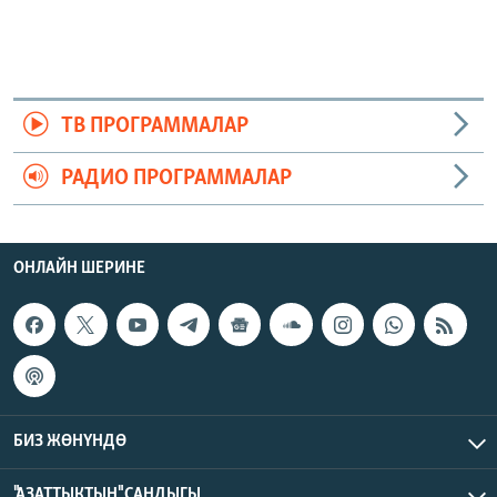
ТВ ПРОГРАММАЛАР
РАДИО ПРОГРАММАЛАР
ОНЛАЙН ШЕРИНЕ
БИЗ ЖӨНҮНДӨ
"АЗАТТЫКТЫН" САНДЫГЫ