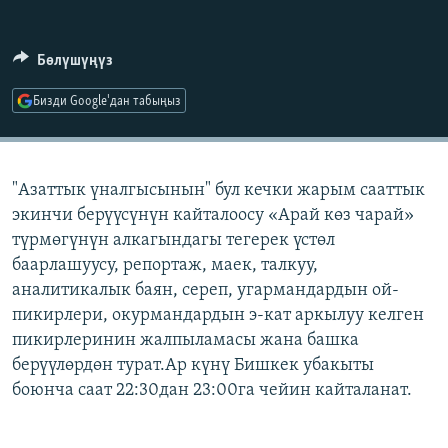
ОНЛАЙН ШЕРИНЕ
ЭЖЕ-СИҢДИЛЕР
АЗАТТЫК+
Бөлүшүңүз
ЫҢГАЙСЫЗ СУРООЛОР
Бизди Google'дан табыңыз
ЭЕ/АРнун бардык сайттары
"Азаттык үналгысынын" бул кечки жарым сааттык
экинчи берүүсүнүн кайталоосу «Арай көз чарай»
түрмөгүнүн алкагындагы тегерек үстөл
баарлашуусу, репортаж, маек, талкуу,
аналитикалык баян, сереп, угармандардын ой-
пикирлери, окурмандардын э-кат аркылуу келген
пикирлеринин жалпыламасы жана башка
берүүлөрдөн турат.Ар күнү Бишкек убакыты
боюнча саат 22:30дан 23:00га чейин кайталанат.