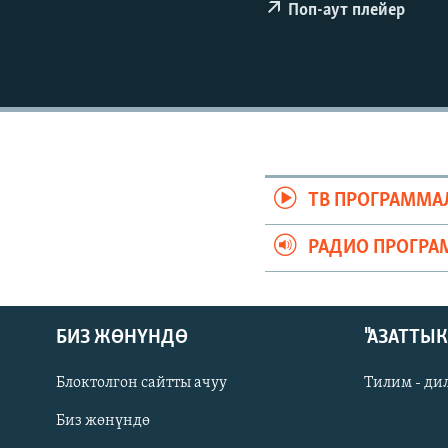
ЭЖЕ-СИҢДИЛЕР
Поп-аут плейер
АЗАТТЫК+
ЫҢГАЙСЫЗ СУРООЛОР
ТВ ПРОГРАММА
РАДИО ПРОГРА
БИЗ ЖӨНҮНДӨ
"АЗАТТЫ
Блоктолгон сайтты ачуу
Тилим - ди
Биз жөнүндө