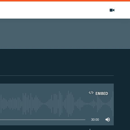
EMBED
able
30:00