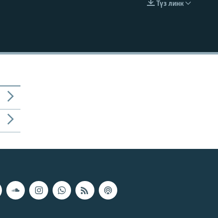
Түз линк
EMBED