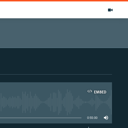
EMBED
able
0:55:00