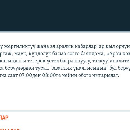
үү жергиликтүү жана эл аралык кабарлар, ар кыл орчу
ртаж, маек, күндөлүк басма сөзгө баяндама, «Арай кө
кагындагы тегерек үстөл баарлашуусу, талкуу, аналит
а берүүлөрдөн турат. "Азаттык үналгысынын" бул берү
а саат 07:00ден 08:00ге чейин обого чыгарылат.
ЛАР