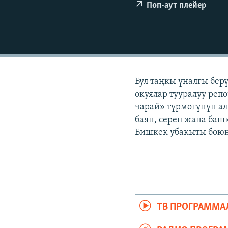
ЭЖЕ-СИҢДИЛЕР
Поп-аут плейер
АЗАТТЫК+
ЫҢГАЙСЫЗ СУРООЛОР
Бул таңкы үналгы бер
окуялар тууралуу репо
чарай» түрмөгүнүн ал
баян, сереп жана башк
Бишкек убакыты боюнч
ТВ ПРОГРАММА