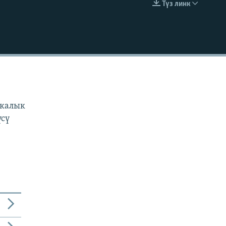
Түз линк
EMBED
н
з
икалык
үсү