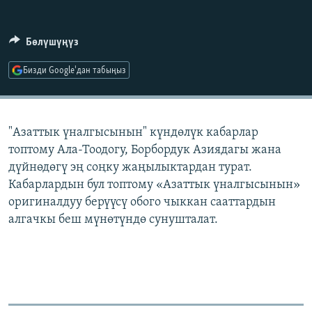
ОНЛАЙН ШЕРИНЕ
ЭЖЕ-СИҢДИЛЕР
АЗАТТЫК+
Бөлүшүңүз
ЫҢГАЙСЫЗ СУРООЛОР
Бизди Google'дан табыңыз
ЭЕ/АРнун бардык сайттары
"Азаттык үналгысынын" күндөлүк кабарлар
топтому Ала-Тоодогу, Борбордук Азиядагы жана
дүйнөдөгү эң соңку жаңылыктардан турат.
Кабарлардын бул топтому «Азаттык үналгысынын»
оригиналдуу берүүсү обого чыккан сааттардын
алгачкы беш мүнөтүндө сунушталат.