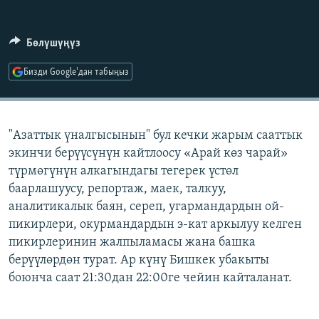
ОНЛАЙН ШЕРИНЕ
ЭЖЕ-СИҢДИЛЕР
АЗАТТЫК+
Бөлүшүңүз
ЫҢГАЙСЫЗ СУРООЛОР
Бизди Google'дан табыңыз
ЭЕ/АРнун бардык сайттары
"Азаттык үналгысынын" бул кечки жарым сааттык
экинчи берүүсүнүн кайтлоосу «Арай көз чарай»
түрмөгүнүн алкагындагы тегерек үстөл
баарлашуусу, репортаж, маек, талкуу,
аналитикалык баян, сереп, угармандардын ой-
пикирлери, окурмандардын э-кат аркылуу келген
пикирлеринин жалпыламасы жана башка
берүүлөрдөн турат. Ар күнү Бишкек убакыты
боюнча саат 21:30дан 22:00ге чейин кайталанат.