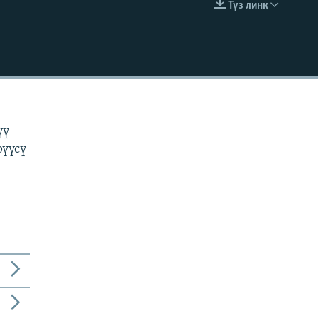
Түз линк
EMBED
н
үү
рүүсү