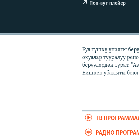
ЭЖЕ-СИҢДИЛЕР
Поп-аут плейер
АЗАТТЫК+
ЫҢГАЙСЫЗ СУРООЛОР
Бул түшкү үналгы бер
окуялар тууралуу реп
берүүлөрдөн турат. "
Бишкек убакыты боюнч
ТВ ПРОГРАММА
РАДИО ПРОГРА