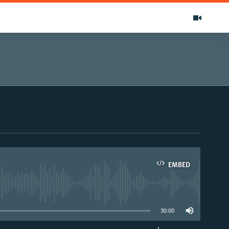
EMBED
able
30:00