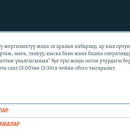
үү жергиликтүү жана эл аралык кабарлар, ар кыл орчу
ортаж, маек, талкуу, кыска баян жана башка оперативд
Азаттык үналгысынын" бул түш жаңы оогон учурдагы бе
а саат 13:00төн 13:30га чейин обого чыгарылат.
ЛАР
ММАЛАР