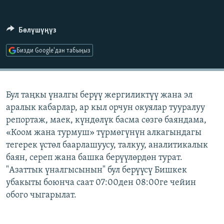
ОНЛАЙН ШЕРИНЕ
ЭЖЕ-СИҢДИЛЕР
АЗАТТЫК+
Бөлүшүңүз
ЫҢГАЙСЫЗ СУРООЛОР
Бизди Google'дан табыңыз
ЭЕ/АРнун бардык сайттары
Бул таңкы үналгы берүү жергиликтүү жана эл
аралык кабарлар, ар кыл орчун окуялар тууралуу
репортаж, маек, күндөлүк басма сөзгө баяндама,
«Коом жана турмуш» түрмөгүнүн алкагындагы
тегерек үстөл баарлашуусу, талкуу, аналитикалык
баян, сереп жана башка берүүлөрдөн турат.
"Азаттык үналгысынын" бул берүүсү Бишкек
убакыты боюнча саат 07:00ден 08:00ге чейин
обого чыгарылат.