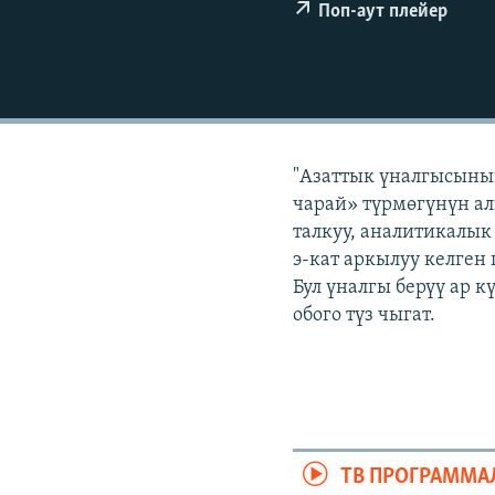
ЭЖЕ-СИҢДИЛЕР
Поп-аут плейер
АЗАТТЫК+
ЫҢГАЙСЫЗ СУРООЛОР
"Азаттык үналгысынын
чарай» түрмөгүнүн ал
талкуу, аналитикалык
э-кат аркылуу келген
Бул үналгы берүү ар 
обого түз чыгат.
ТВ ПРОГРАММА