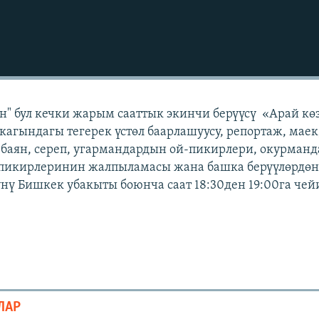
" бул кечки жарым сааттык экинчи берүүсү «Арай кө
кагындагы тегерек үстөл баарлашуусу, репортаж, маек
 баян, сереп, угармандардын ой-пикирлери, окурман
 пикирлеринин жалпыламасы жана башка берүүлөрдөн 
күнү Бишкек убакыты боюнча саат 18:30ден 19:00га чей
ЛАР