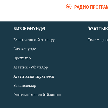
РАДИО ПРОГРА
БИЗ ЖӨНҮНДӨ
"АЗАТТЫ
Блоктолгон сайтты ачуу
Тилим - ди
Биз жөнүндө
Русский
Эрежелер
Азаттык - WhatsApp
ОНЛАЙН ШЕРИНЕ
Азаттыктын тиркемеси
Вакансиялар
"Азаттык" менен байланыш
ЭЕ/АРнун бардык сайттары