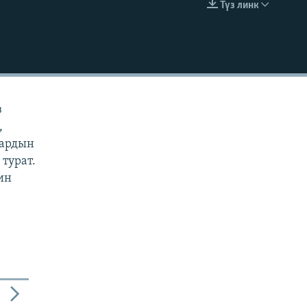
Түз линк
EMBED
з
,
дардын
турат.
ин