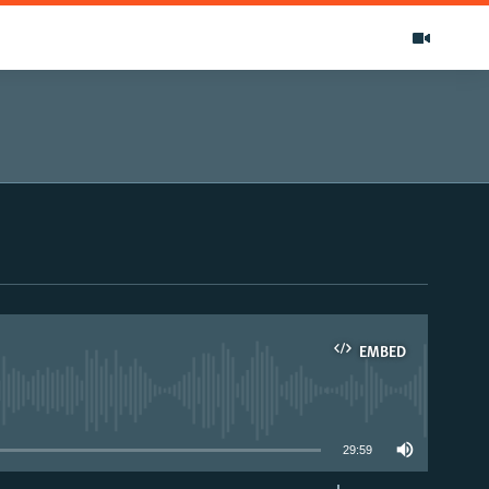
EMBED
able
29:59