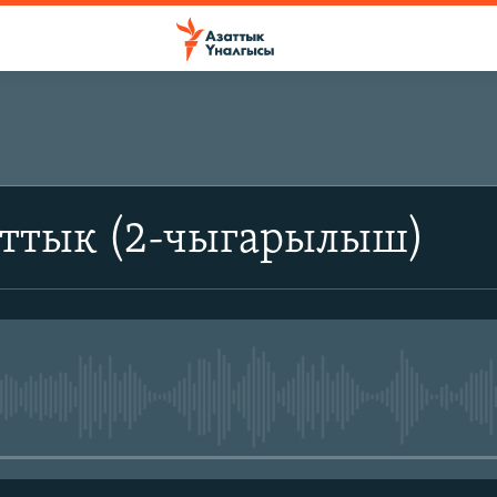
аттык (2-чыгарылыш)
No media source currently avail