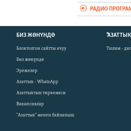
РАДИО ПРОГРА
БИЗ ЖӨНҮНДӨ
"АЗАТТЫ
Блоктолгон сайтты ачуу
Тилим - ди
Биз жөнүндө
Русский
Эрежелер
Азаттык - WhatsApp
ОНЛАЙН ШЕРИНЕ
Азаттыктын тиркемеси
Вакансиялар
"Азаттык" менен байланыш
ЭЕ/АРнун бардык сайттары