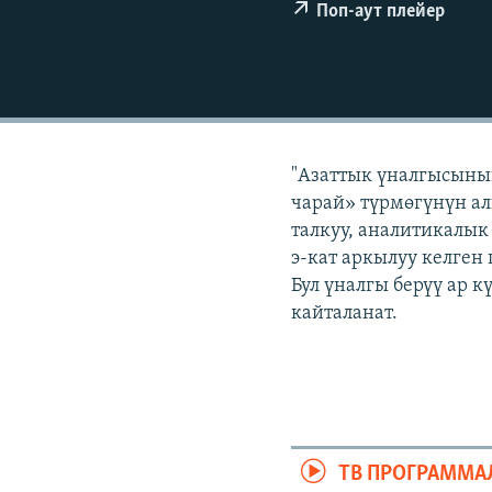
ЭЖЕ-СИҢДИЛЕР
Поп-аут плейер
АЗАТТЫК+
ЫҢГАЙСЫЗ СУРООЛОР
"Азаттык үналгысынын
чарай» түрмөгүнүн ал
талкуу, аналитикалык
э-кат аркылуу келген
Бул үналгы берүү ар 
кайталанат.
ТВ ПРОГРАММА