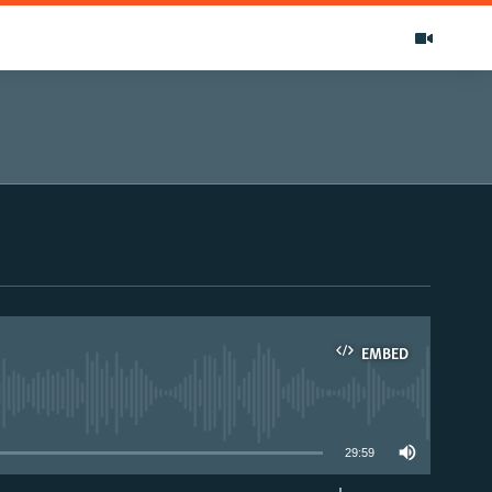
EMBED
able
29:59