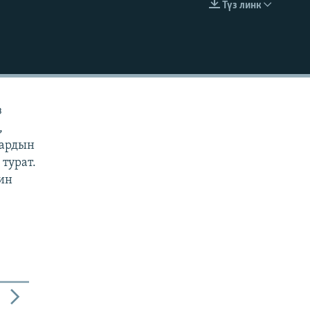
Түз линк
EMBED
з
,
дардын
турат.
йин