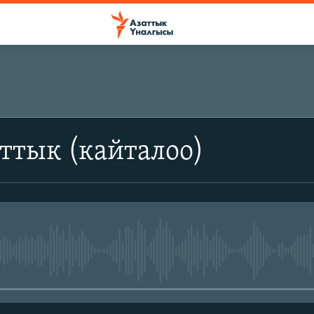
ттык (кайталоо)
No media source currently avail