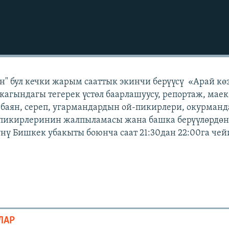
" бул кечки жарым сааттык экинчи берүүсү «Арай кө
кагындагы тегерек үстөл баарлашуусу, репортаж, маек
 баян, сереп, угармандардын ой-пикирлери, окурман
 пикирлеринин жалпыламасы жана башка берүүлөрдөн 
күнү Бишкек убакыты боюнча саат 21:30дан 22:00га че
ЛАР