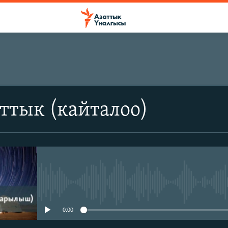
ттык (кайталоо)
No media source currently avail
0:00