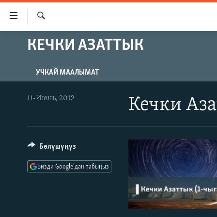
Линктер
Мазмунга
өтүңүз
Издөө
КЕЧКИ АЗАТТЫК
ЖАҢЫЛЫКТАР
Навигацияга
өтүңүз
КЫРГЫЗСТАН
Издөөгө
УЧКАЙ МААЛЫМАТ
ДҮЙНӨ
КЫРГЫЗСТАН
салыңыз
УКРАИНА
САЯСАТ
ДҮЙНӨ
11-Июнь, 2012
Кечки Аза
АТАЙЫН ИЛИКТӨӨ
ЭКОНОМИКА
БОРБОР АЗИЯ
ТВ ПРОГРАММАЛАР
МАДАНИЯТ
Бөлүшүңүз
ПОДКАСТ
БҮГҮН АЗАТТЫКТА
ӨЗГӨЧӨ ПИКИР
ЭКСПЕРТТЕР ТАЛДАЙТ
Бизди Google'дан табыңыз
БИЗ ЖАНА ДҮЙНӨ
ДАНИСТЕ