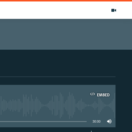
EMBED
able
30:00