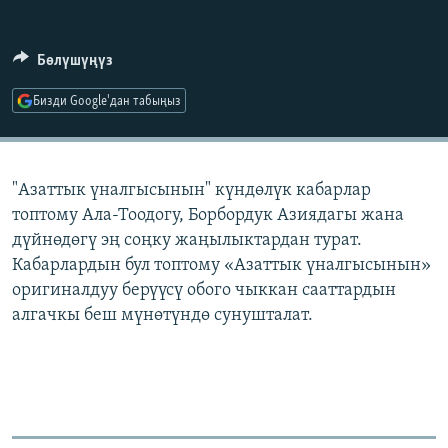
ОНЛАЙН ШЕРИНЕ
ЭЖЕ-СИҢДИЛЕР
АЗАТТЫК+
Бөлүшүңүз
ЫҢГАЙСЫЗ СУРООЛОР
Бизди Google'дан табыңыз
ЭЕ/АРнун бардык сайттары
"Азаттык үналгысынын" күндөлүк кабарлар
топтому Ала-Тоодогу, Борбордук Азиядагы жана
дүйнөдөгү эң соңку жаңылыктардан турат.
Кабарлардын бул топтому «Азаттык үналгысынын»
оригиналдуу берүүсү обого чыккан сааттардын
алгачкы беш мүнөтүндө сунушталат.