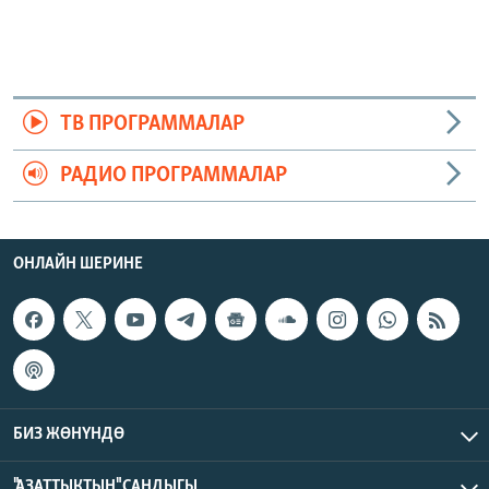
ТВ ПРОГРАММАЛАР
РАДИО ПРОГРАММАЛАР
ОНЛАЙН ШЕРИНЕ
БИЗ ЖӨНҮНДӨ
"АЗАТТЫКТЫН" САНДЫГЫ