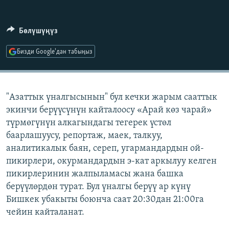
ОНЛАЙН ШЕРИНЕ
ЭЖЕ-СИҢДИЛЕР
АЗАТТЫК+
Бөлүшүңүз
ЫҢГАЙСЫЗ СУРООЛОР
Бизди Google'дан табыңыз
ЭЕ/АРнун бардык сайттары
"Азаттык үналгысынын" бул кечки жарым сааттык
экинчи берүүсүнүн кайталоосу «Арай көз чарай»
түрмөгүнүн алкагындагы тегерек үстөл
баарлашуусу, репортаж, маек, талкуу,
аналитикалык баян, сереп, угармандардын ой-
пикирлери, окурмандардын э-кат аркылуу келген
пикирлеринин жалпыламасы жана башка
берүүлөрдөн турат. Бул үналгы берүү ар күнү
Бишкек убакыты боюнча саат 20:30дан 21:00га
чейин кайталанат.