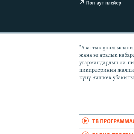
ЭЖЕ-СИҢДИЛЕР
Поп-аут плейер
АЗАТТЫК+
ЫҢГАЙСЫЗ СУРООЛОР
"Азаттык үналгысынын
жана эл аралык кабар
угармандардын ой-пи
пикирлеринин жалпыла
күнү Бишкек убакыты б
ТВ ПРОГРАММА