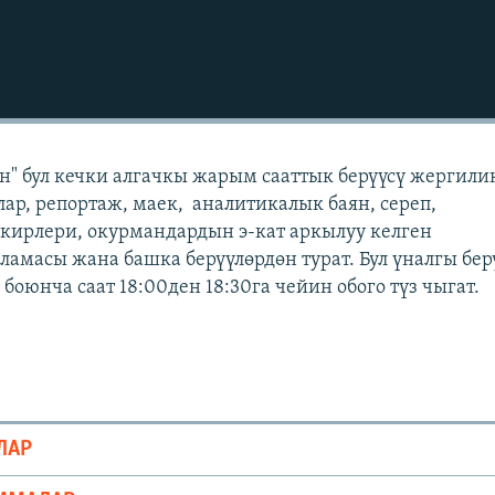
" бул кечки алгачкы жарым сааттык берүүсү жергили
лар, репортаж, маек, аналитикалык баян, сереп,
кирлери, окурмандардын э-кат аркылуу келген
масы жана башка берүүлөрдөн турат. Бул үналгы бер
оюнча саат 18:00ден 18:30га чейин обого түз чыгат.
ЛАР