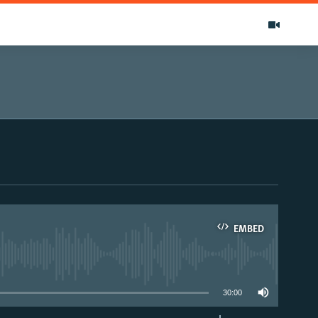
EMBED
able
30:00