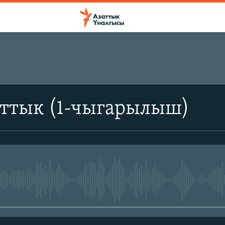
аттык (1-чыгарылыш)
No media source currently avail