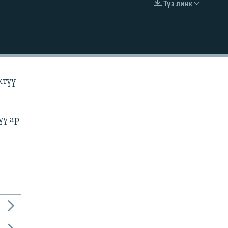
Түз линк
EMBED
ктүү
үү ар