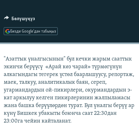
ОНЛАЙН ШЕРИНЕ
ЭЖЕ-СИҢДИЛЕР
АЗАТТЫК+
Бөлүшүңүз
ЫҢГАЙСЫЗ СУРООЛОР
Бизди Google'дан табыңыз
ЭЕ/АРнун бардык сайттары
"Азаттык үналгысынын" бул кечки жарым сааттык
экинчи берүүсү «Арай көз чарай» түрмөгүнүн
алкагындагы тегерек үстөл баарлашуусу, репортаж,
маек, талкуу, аналитикалык баян, сереп,
угармандардын ой-пикирлери, окурмандардын э-
кат аркылуу келген пикирлеринин жалпыламасы
жана башка берүүлөрдөн турат. Бул үналгы берүү ар
күнү Бишкек убакыты боюнча саат 22:30дан
23:00га чейин кайталанат.