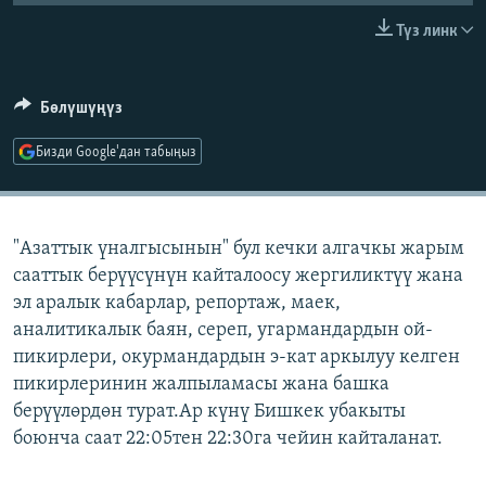
ОНЛАЙН ШЕРИНЕ
ЭЖЕ-СИҢДИЛЕР
Түз линк
АЗАТТЫК+
ЫҢГАЙСЫЗ СУРООЛОР
Бөлүшүңүз
Бизди Google'дан табыңыз
ЭЕ/АРнун бардык сайттары
"Азаттык үналгысынын" бул кечки алгачкы жарым
сааттык берүүсүнүн кайталоосу жергиликтүү жана
эл аралык кабарлар, репортаж, маек,
аналитикалык баян, сереп, угармандардын ой-
пикирлери, окурмандардын э-кат аркылуу келген
пикирлеринин жалпыламасы жана башка
берүүлөрдөн турат.Ар күнү Бишкек убакыты
боюнча саат 22:05тен 22:30га чейин кайталанат.