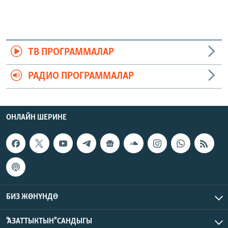
ТВ ПРОГРАММАЛАР
РАДИО ПРОГРАММАЛАР
ОНЛАЙН ШЕРИНЕ
БИЗ ЖӨНҮНДӨ
"АЗАТТЫКТЫН" САНДЫГЫ