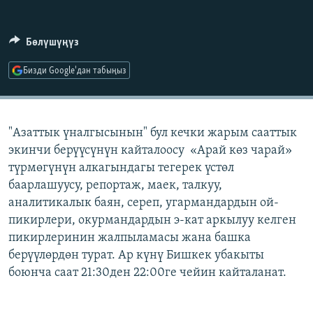
ОНЛАЙН ШЕРИНЕ
ЭЖЕ-СИҢДИЛЕР
АЗАТТЫК+
Бөлүшүңүз
ЫҢГАЙСЫЗ СУРООЛОР
Бизди Google'дан табыңыз
ЭЕ/АРнун бардык сайттары
"Азаттык үналгысынын" бул кечки жарым сааттык
экинчи берүүсүнүн кайталоосу «Арай көз чарай»
түрмөгүнүн алкагындагы тегерек үстөл
баарлашуусу, репортаж, маек, талкуу,
аналитикалык баян, сереп, угармандардын ой-
пикирлери, окурмандардын э-кат аркылуу келген
пикирлеринин жалпыламасы жана башка
берүүлөрдөн турат. Ар күнү Бишкек убакыты
боюнча саат 21:30ден 22:00ге чейин кайталанат.