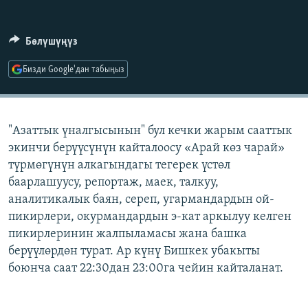
ОНЛАЙН ШЕРИНЕ
ЭЖЕ-СИҢДИЛЕР
АЗАТТЫК+
Бөлүшүңүз
ЫҢГАЙСЫЗ СУРООЛОР
Бизди Google'дан табыңыз
ЭЕ/АРнун бардык сайттары
"Азаттык үналгысынын" бул кечки жарым сааттык
экинчи берүүсүнүн кайталоосу «Арай көз чарай»
түрмөгүнүн алкагындагы тегерек үстөл
баарлашуусу, репортаж, маек, талкуу,
аналитикалык баян, сереп, угармандардын ой-
пикирлери, окурмандардын э-кат аркылуу келген
пикирлеринин жалпыламасы жана башка
берүүлөрдөн турат. Ар күнү Бишкек убакыты
боюнча саат 22:30дан 23:00га чейин кайталанат.