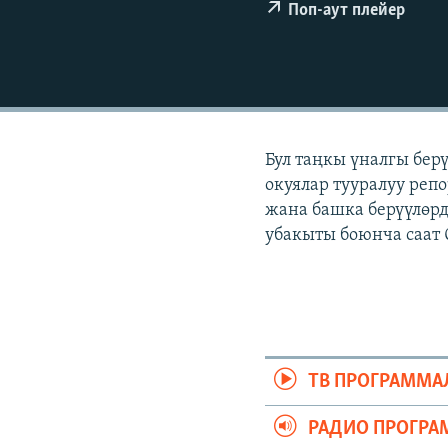
ЭЖЕ-СИҢДИЛЕР
Поп-аут плейер
АЗАТТЫК+
ЫҢГАЙСЫЗ СУРООЛОР
Бул таңкы үналгы бер
окуялар тууралуу репо
жана башка берүүлөрд
убакыты боюнча саат 
ТВ ПРОГРАММА
РАДИО ПРОГРА