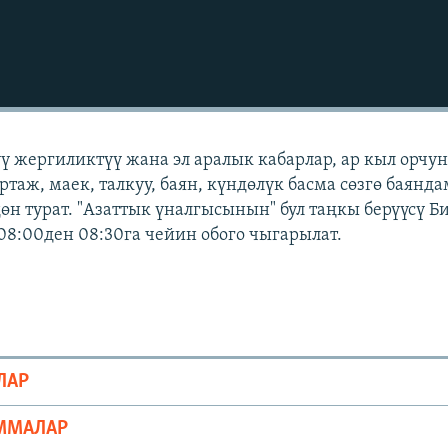
үү жергиликтүү жана эл аралык кабарлар, ар кыл орчу
ртаж, маек, талкуу, баян, күндөлүк басма сөзгө баянд
өн турат. "Азаттык үналгысынын" бул таңкы берүүсү 
08:00ден 08:30га чейин обого чыгарылат.
ЛАР
ММАЛАР