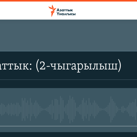
аттык: (2-чыгарылыш)
No media source currently avail