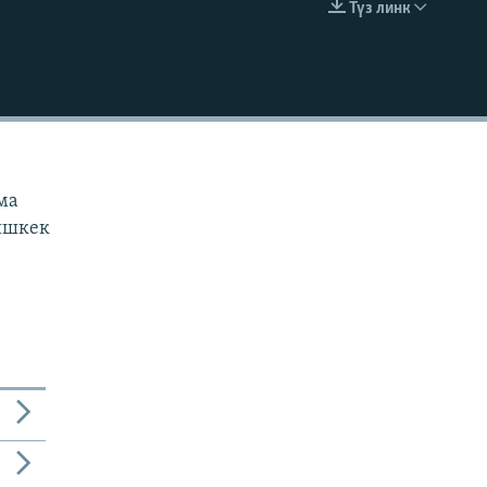
Түз линк
EMBED
н
ама
Бишкек