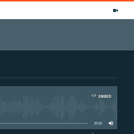
EMBED
able
30:00