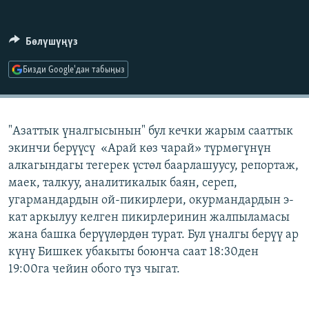
ОНЛАЙН ШЕРИНЕ
ЭЖЕ-СИҢДИЛЕР
АЗАТТЫК+
Бөлүшүңүз
ЫҢГАЙСЫЗ СУРООЛОР
Бизди Google'дан табыңыз
ЭЕ/АРнун бардык сайттары
"Азаттык үналгысынын" бул кечки жарым сааттык
экинчи берүүсү «Арай көз чарай» түрмөгүнүн
алкагындагы тегерек үстөл баарлашуусу, репортаж,
маек, талкуу, аналитикалык баян, сереп,
угармандардын ой-пикирлери, окурмандардын э-
кат аркылуу келген пикирлеринин жалпыламасы
жана башка берүүлөрдөн турат. Бул үналгы берүү ар
күнү Бишкек убакыты боюнча саат 18:30ден
19:00га чейин обого түз чыгат.