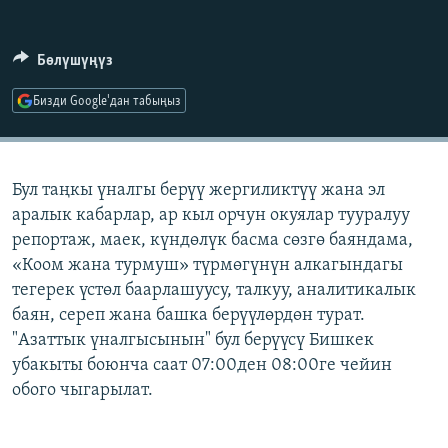
ОНЛАЙН ШЕРИНЕ
ЭЖЕ-СИҢДИЛЕР
АЗАТТЫК+
Бөлүшүңүз
ЫҢГАЙСЫЗ СУРООЛОР
Бизди Google'дан табыңыз
ЭЕ/АРнун бардык сайттары
Бул таңкы үналгы берүү жергиликтүү жана эл
аралык кабарлар, ар кыл орчун окуялар тууралуу
репортаж, маек, күндөлүк басма сөзгө баяндама,
«Коом жана турмуш» түрмөгүнүн алкагындагы
тегерек үстөл баарлашуусу, талкуу, аналитикалык
баян, сереп жана башка берүүлөрдөн турат.
"Азаттык үналгысынын" бул берүүсү Бишкек
убакыты боюнча саат 07:00ден 08:00ге чейин
обого чыгарылат.