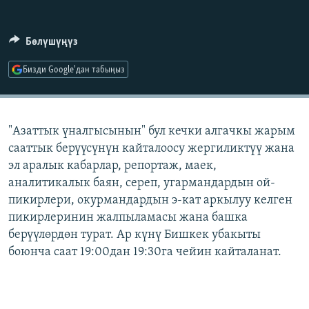
ОНЛАЙН ШЕРИНЕ
ЭЖЕ-СИҢДИЛЕР
АЗАТТЫК+
Бөлүшүңүз
ЫҢГАЙСЫЗ СУРООЛОР
Бизди Google'дан табыңыз
ЭЕ/АРнун бардык сайттары
"Азаттык үналгысынын" бул кечки алгачкы жарым
сааттык берүүсүнүн кайталоосу жергиликтүү жана
эл аралык кабарлар, репортаж, маек,
аналитикалык баян, сереп, угармандардын ой-
пикирлери, окурмандардын э-кат аркылуу келген
пикирлеринин жалпыламасы жана башка
берүүлөрдөн турат. Ар күнү Бишкек убакыты
боюнча саат 19:00дан 19:30га чейин кайталанат.