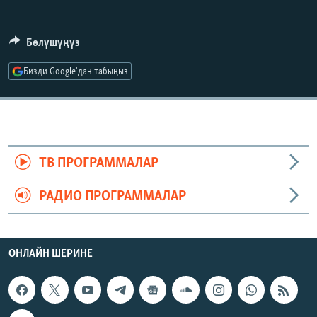
ОНЛАЙН ШЕРИНЕ
ЭЖЕ-СИҢДИЛЕР
АЗАТТЫК+
Бөлүшүңүз
ЫҢГАЙСЫЗ СУРООЛОР
Бизди Google'дан табыңыз
ЭЕ/АРнун бардык сайттары
ТВ ПРОГРАММАЛАР
РАДИО ПРОГРАММАЛАР
ОНЛАЙН ШЕРИНЕ