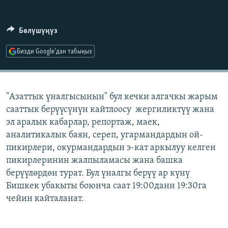
ОНЛАЙН ШЕРИНЕ
ЭЖЕ-СИҢДИЛЕР
АЗАТТЫК+
Бөлүшүңүз
ЫҢГАЙСЫЗ СУРООЛОР
Бизди Google'дан табыңыз
ЭЕ/АРнун бардык сайттары
"Азаттык үналгысынын" бул кечки алгачкы жарым
сааттык берүүсүнүн кайтлоосу жергиликтүү жана
эл аралык кабарлар, репортаж, маек,
аналитикалык баян, сереп, угармандардын ой-
пикирлери, окурмандардын э-кат аркылуу келген
пикирлеринин жалпыламасы жана башка
берүүлөрдөн турат. Бул үналгы берүү ар күнү
Бишкек убакыты боюнча саат 19:00данн 19:30га
чейин кайталанат.