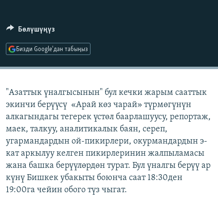
ОНЛАЙН ШЕРИНЕ
ЭЖЕ-СИҢДИЛЕР
АЗАТТЫК+
Бөлүшүңүз
ЫҢГАЙСЫЗ СУРООЛОР
Бизди Google'дан табыңыз
ЭЕ/АРнун бардык сайттары
"Азаттык үналгысынын" бул кечки жарым сааттык
экинчи берүүсү «Арай көз чарай» түрмөгүнүн
алкагындагы тегерек үстөл баарлашуусу, репортаж,
маек, талкуу, аналитикалык баян, сереп,
угармандардын ой-пикирлери, окурмандардын э-
кат аркылуу келген пикирлеринин жалпыламасы
жана башка берүүлөрдөн турат. Бул үналгы берүү ар
күнү Бишкек убакыты боюнча саат 18:30ден
19:00га чейин обого түз чыгат.