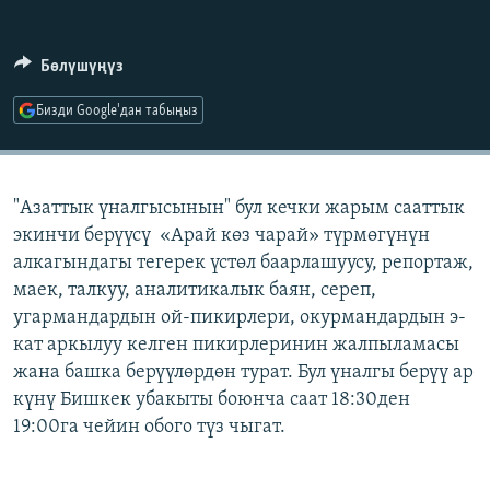
ОНЛАЙН ШЕРИНЕ
ЭЖЕ-СИҢДИЛЕР
АЗАТТЫК+
Бөлүшүңүз
ЫҢГАЙСЫЗ СУРООЛОР
Бизди Google'дан табыңыз
ЭЕ/АРнун бардык сайттары
"Азаттык үналгысынын" бул кечки жарым сааттык
экинчи берүүсү «Арай көз чарай» түрмөгүнүн
алкагындагы тегерек үстөл баарлашуусу, репортаж,
маек, талкуу, аналитикалык баян, сереп,
угармандардын ой-пикирлери, окурмандардын э-
кат аркылуу келген пикирлеринин жалпыламасы
жана башка берүүлөрдөн турат. Бул үналгы берүү ар
күнү Бишкек убакыты боюнча саат 18:30ден
19:00га чейин обого түз чыгат.