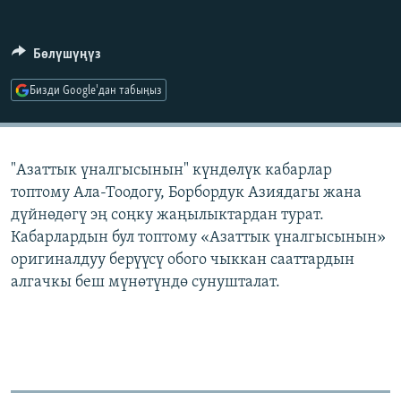
ОНЛАЙН ШЕРИНЕ
ЭЖЕ-СИҢДИЛЕР
АЗАТТЫК+
Бөлүшүңүз
ЫҢГАЙСЫЗ СУРООЛОР
Бизди Google'дан табыңыз
ЭЕ/АРнун бардык сайттары
"Азаттык үналгысынын" күндөлүк кабарлар
топтому Ала-Тоодогу, Борбордук Азиядагы жана
дүйнөдөгү эң соңку жаңылыктардан турат.
Кабарлардын бул топтому «Азаттык үналгысынын»
оригиналдуу берүүсү обого чыккан сааттардын
алгачкы беш мүнөтүндө сунушталат.