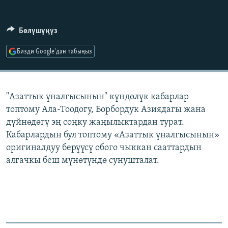
ОНЛАЙН ШЕРИНЕ
ЭЖЕ-СИҢДИЛЕР
АЗАТТЫК+
Бөлүшүңүз
ЫҢГАЙСЫЗ СУРООЛОР
Бизди Google'дан табыңыз
ЭЕ/АРнун бардык сайттары
"Азаттык үналгысынын" күндөлүк кабарлар
топтому Ала-Тоодогу, Борбордук Азиядагы жана
дүйнөдөгү эң соңку жаңылыктардан турат.
Кабарлардын бул топтому «Азаттык үналгысынын»
оригиналдуу берүүсү обого чыккан сааттардын
алгачкы беш мүнөтүндө сунушталат.