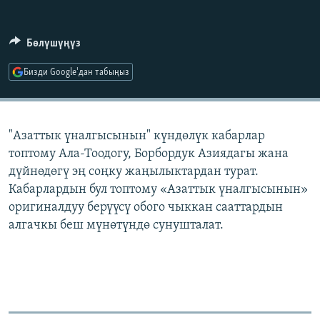
ОНЛАЙН ШЕРИНЕ
ЭЖЕ-СИҢДИЛЕР
АЗАТТЫК+
Бөлүшүңүз
ЫҢГАЙСЫЗ СУРООЛОР
Бизди Google'дан табыңыз
ЭЕ/АРнун бардык сайттары
"Азаттык үналгысынын" күндөлүк кабарлар
топтому Ала-Тоодогу, Борбордук Азиядагы жана
дүйнөдөгү эң соңку жаңылыктардан турат.
Кабарлардын бул топтому «Азаттык үналгысынын»
оригиналдуу берүүсү обого чыккан сааттардын
алгачкы беш мүнөтүндө сунушталат.