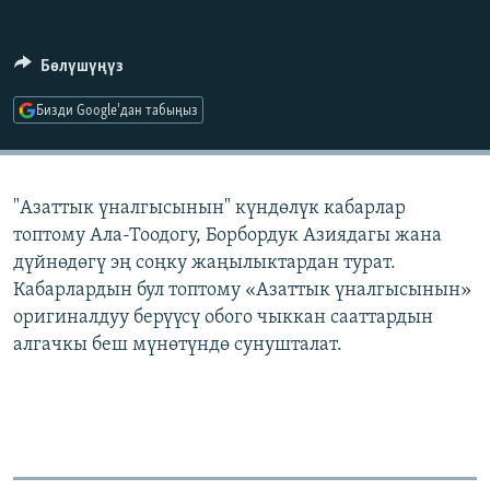
ОНЛАЙН ШЕРИНЕ
ЭЖЕ-СИҢДИЛЕР
АЗАТТЫК+
Бөлүшүңүз
ЫҢГАЙСЫЗ СУРООЛОР
Бизди Google'дан табыңыз
ЭЕ/АРнун бардык сайттары
"Азаттык үналгысынын" күндөлүк кабарлар
топтому Ала-Тоодогу, Борбордук Азиядагы жана
дүйнөдөгү эң соңку жаңылыктардан турат.
Кабарлардын бул топтому «Азаттык үналгысынын»
оригиналдуу берүүсү обого чыккан сааттардын
алгачкы беш мүнөтүндө сунушталат.