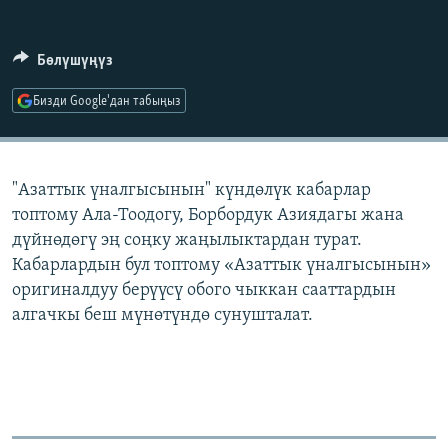
ОНЛАЙН ШЕРИНЕ
ЭЖЕ-СИҢДИЛЕР
АЗАТТЫК+
Бөлүшүңүз
ЫҢГАЙСЫЗ СУРООЛОР
Бизди Google'дан табыңыз
ЭЕ/АРнун бардык сайттары
"Азаттык үналгысынын" күндөлүк кабарлар
топтому Ала-Тоодогу, Борбордук Азиядагы жана
дүйнөдөгү эң соңку жаңылыктардан турат.
Кабарлардын бул топтому «Азаттык үналгысынын»
оригиналдуу берүүсү обого чыккан сааттардын
алгачкы беш мүнөтүндө сунушталат.