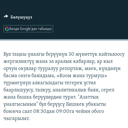
ОНЛАЙН ШЕРИНЕ
ЭЖЕ-СИҢДИЛЕР
АЗАТТЫК+
Бөлүшүңүз
ЫҢГАЙСЫЗ СУРООЛОР
Бизди Google'дан табыңыз
ЭЕ/АРнун бардык сайттары
Бул таңкы үналгы берүүнүн 30 мүнөттүк кайталоосу
жергиликтүү жана эл аралык кабарлар, ар кыл
орчун окуялар тууралуу репортаж, маек, күндөлүк
басма сөзгө баяндама, «Коом жана турмуш»
түрмөгүнүн алкагындагы тегерек үстөл
баарлашуусу, талкуу, аналитикалык баян, сереп
жана башка берүүлөрдөн турат. "Азаттык
үналгысынын" бул берүүсү Бишкек убакыты
боюнча саат 08:30дан 09:00га чейин обого
чыгарылат.