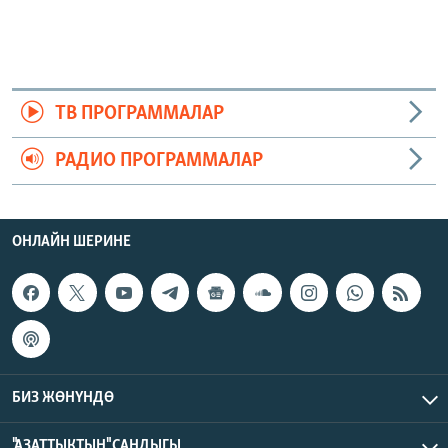
ТВ ПРОГРАММАЛАР
РАДИО ПРОГРАММАЛАР
ОНЛАЙН ШЕРИНЕ
БИЗ ЖӨНҮНДӨ
"АЗАТТЫКТЫН" САНДЫГЫ