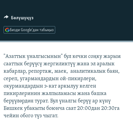
ОНЛАЙН ШЕРИНЕ
ЭЖЕ-СИҢДИЛЕР
АЗАТТЫК+
Бөлүшүңүз
ЫҢГАЙСЫЗ СУРООЛОР
Бизди Google'дан табыңыз
ЭЕ/АРнун бардык сайттары
"Азаттык үналгысынын" бул кечки соңку жарым
сааттык берүүсү жергиликтүү жана эл аралык
кабарлар, репортаж, маек, аналитикалык баян,
сереп, угармандардын ой-пикирлери,
окурмандардын э-кат аркылуу келген
пикирлеринин жалпыламасы жана башка
берүүлөрдөн турат. Бул үналгы берүү ар күнү
Бишкек убакыты боюнча саат 20:00дан 20:30га
чейин обого түз чыгат.