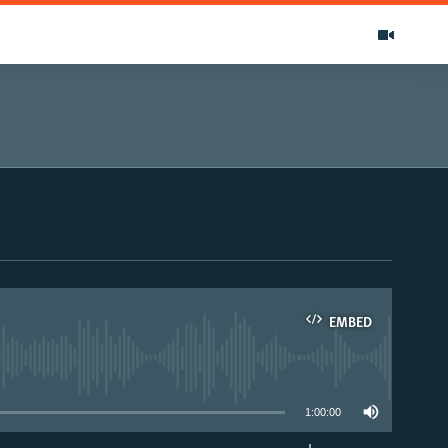
EMBED
able
1:00:00