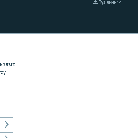
Түз линк
EMBED
н
з
икалык
үсү