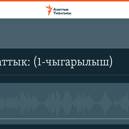
аттык: (1-чыгарылыш)
No media source currently avail