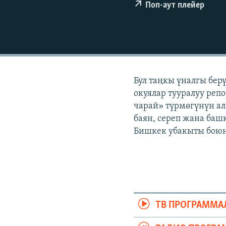
ЭЖЕ-СИҢДИЛЕР
Поп-аут плейер
АЗАТТЫК+
ЫҢГАЙСЫЗ СУРООЛОР
Бул таңкы үналгы бер
окуялар тууралуу репо
чарай» түрмөгүнүн ал
баян, сереп жана башк
Бишкек убакыты боюнч
ТВ ПРОГРАММА