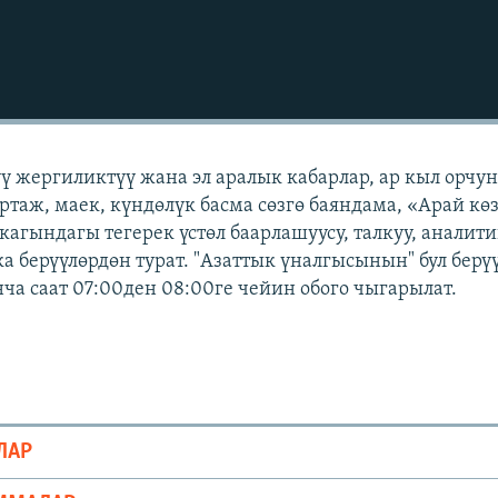
үү жергиликтүү жана эл аралык кабарлар, ар кыл орчу
ртаж, маек, күндөлүк басма сөзгө баяндама, «Арай кө
кагындагы тегерек үстөл баарлашуусу, талкуу, аналит
а берүүлөрдөн турат. "Азаттык үналгысынын" бул берү
а саат 07:00ден 08:00ге чейин обого чыгарылат.
ЛАР