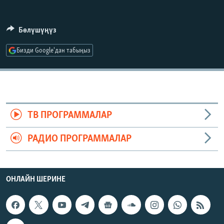
ОНЛАЙН ШЕРИНЕ
ЭЖЕ-СИҢДИЛЕР
АЗАТТЫК+
Бөлүшүңүз
ЫҢГАЙСЫЗ СУРООЛОР
Бизди Google'дан табыңыз
ЭЕ/АРнун бардык сайттары
ТВ ПРОГРАММАЛАР
РАДИО ПРОГРАММАЛАР
ОНЛАЙН ШЕРИНЕ