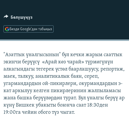
ОНЛАЙН ШЕРИНЕ
ЭЖЕ-СИҢДИЛЕР
АЗАТТЫК+
Бөлүшүңүз
ЫҢГАЙСЫЗ СУРООЛОР
Бизди Google'дан табыңыз
ЭЕ/АРнун бардык сайттары
"Азаттык үналгысынын" бул кечки жарым сааттык
экинчи берүүсү «Арай көз чарай» түрмөгүнүн
алкагындагы тегерек үстөл баарлашуусу, репортаж,
маек, талкуу, аналитикалык баян, сереп,
угармандардын ой-пикирлери, окурмандардын э-
кат аркылуу келген пикирлеринин жалпыламасы
жана башка берүүлөрдөн турат. Бул үналгы берүү ар
күнү Бишкек убакыты боюнча саат 18:30ден
19:00га чейин обого түз чыгат.