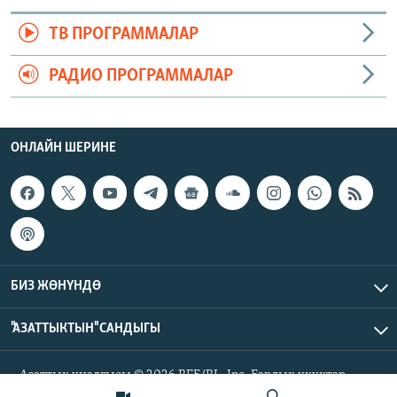
ТВ ПРОГРАММАЛАР
РАДИО ПРОГРАММАЛАР
ОНЛАЙН ШЕРИНЕ
БИЗ ЖӨНҮНДӨ
"АЗАТТЫКТЫН" САНДЫГЫ
Азаттык үналгысы © 2026 RFE/RL, Inc. Бардык укуктар
корголгон.