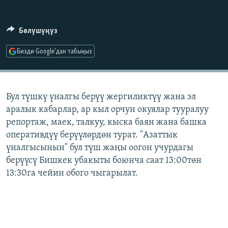
ОНЛАЙН ШЕРИНЕ
ЭЖЕ-СИҢДИЛЕР
АЗАТТЫК+
Бөлүшүңүз
ЫҢГАЙСЫЗ СУРООЛОР
Бизди Google'дан табыңыз
ЭЕ/АРнун бардык сайттары
Бул түшкү үналгы берүү жергиликтүү жана эл
аралык кабарлар, ар кыл орчун окуялар тууралуу
репортаж, маек, талкуу, кыска баян жана башка
оперативдүү берүүлөрдөн турат. "Азаттык
үналгысынын" бул түш жаңы оогон учурдагы
берүүсү Бишкек убакыты боюнча саат 13:00төн
13:30га чейин обого чыгарылат.