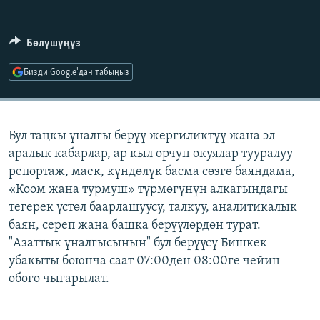
ОНЛАЙН ШЕРИНЕ
ЭЖЕ-СИҢДИЛЕР
АЗАТТЫК+
Бөлүшүңүз
ЫҢГАЙСЫЗ СУРООЛОР
Бизди Google'дан табыңыз
ЭЕ/АРнун бардык сайттары
Бул таңкы үналгы берүү жергиликтүү жана эл
аралык кабарлар, ар кыл орчун окуялар тууралуу
репортаж, маек, күндөлүк басма сөзгө баяндама,
«Коом жана турмуш» түрмөгүнүн алкагындагы
тегерек үстөл баарлашуусу, талкуу, аналитикалык
баян, сереп жана башка берүүлөрдөн турат.
"Азаттык үналгысынын" бул берүүсү Бишкек
убакыты боюнча саат 07:00ден 08:00ге чейин
обого чыгарылат.