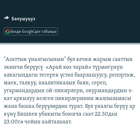
ОНЛАЙН ШЕРИНЕ
ЭЖЕ-СИҢДИЛЕР
АЗАТТЫК+
Бөлүшүңүз
ЫҢГАЙСЫЗ СУРООЛОР
Бизди Google'дан табыңыз
ЭЕ/АРнун бардык сайттары
"Азаттык үналгысынын" бул кечки жарым сааттык
экинчи берүүсү «Арай көз чарай» түрмөгүнүн
алкагындагы тегерек үстөл баарлашуусу, репортаж,
маек, талкуу, аналитикалык баян, сереп,
угармандардын ой-пикирлери, окурмандардын э-
кат аркылуу келген пикирлеринин жалпыламасы
жана башка берүүлөрдөн турат. Бул үналгы берүү ар
күнү Бишкек убакыты боюнча саат 22:30дан
23:00гө чейин кайталанат.