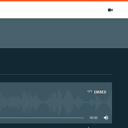
EMBED
able
30:00