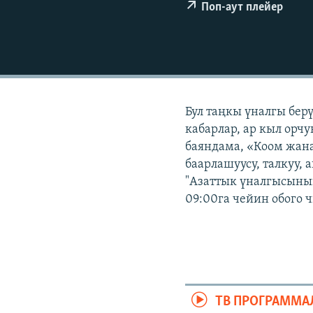
ЭЖЕ-СИҢДИЛЕР
Поп-аут плейер
АЗАТТЫК+
ЫҢГАЙСЫЗ СУРООЛОР
Бул таңкы үналгы бер
кабарлар, ар кыл орчу
баяндама, «Коом жана
баарлашуусу, талкуу, 
"Азаттык үналгысынын
09:00га чейин обого 
ТВ ПРОГРАММА