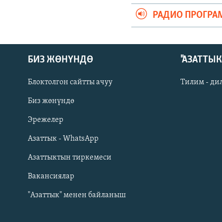
РАДИО ПРОГРА
БИЗ ЖӨНҮНДӨ
"АЗАТТЫ
Блоктолгон сайтты ачуу
Тилим - ди
Биз жөнүндө
Русский
Эрежелер
Азаттык - WhatsApp
ОНЛАЙН ШЕРИНЕ
Азаттыктын тиркемеси
Вакансиялар
"Азаттык" менен байланыш
ЭЕ/АРнун бардык сайттары