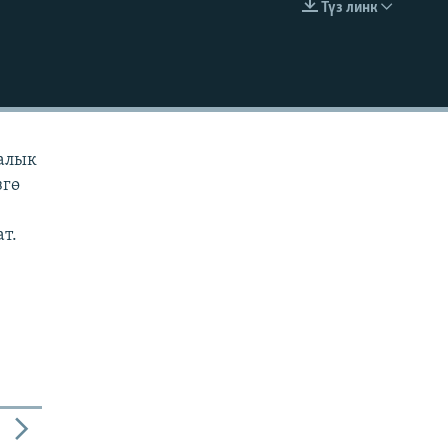
Түз линк
EMBED
ралык
згө
ат.