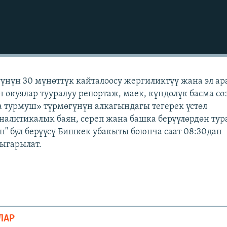
үүнүн 30 мүнөттүк кайталоосу жергиликтүү жана эл а
н окуялар тууралуу репортаж, маек, күндөлүк басма сө
 турмуш» түрмөгүнүн алкагындагы тегерек үстөл
аналитикалык баян, сереп жана башка берүүлөрдөн тур
" бул берүүсү Бишкек убакыты боюнча саат 08:30дан
чыгарылат.
ЛАР