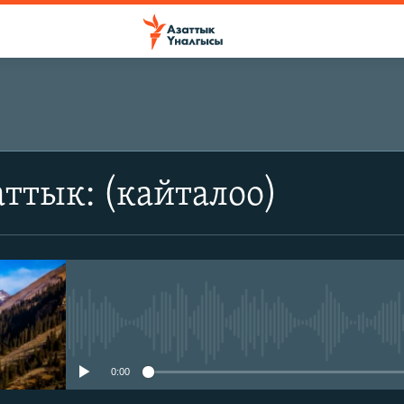
ттык: (кайталоо)
No media source currently avail
0:00