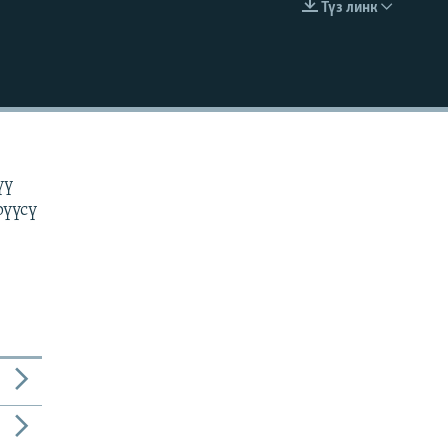
Түз линк
EMBED
н
үү
рүүсү