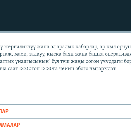
үү жергиликтүү жана эл аралык кабарлар, ар кыл орчу
ортаж, маек, талкуу, кыска баян жана башка оперативд
Азаттык үналгысынын" бул түш жаңы оогон учурдагы бе
а саат 13:00төн 13:30га чейин обого чыгарылат.
ЛАР
ММАЛАР