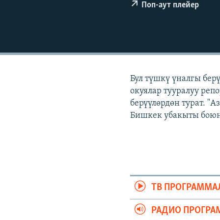
ЭЖЕ-СИҢДИЛЕР
Поп-аут плейер
АЗАТТЫК+
ЫҢГАЙСЫЗ СУРООЛОР
Бул түшкү үналгы бер
окуялар тууралуу реп
берүүлөрдөн турат. "
Бишкек убакыты боюнч
ТВ ПРОГРАММА
РАДИО ПРОГРА