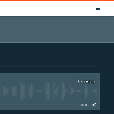
EMBED
able
30:00